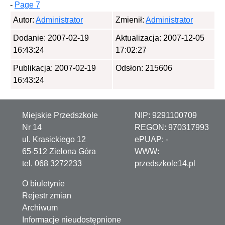
-
Page 7
Autor:
Administrator
Zmienił:
Administrator
Dodanie: 2007-02-19
Aktualizacja: 2007-12-05
16:43:24
17:02:27
Publikacja: 2007-02-19
Odsłon: 215606
16:43:24
Miejskie Przedszkole
NIP: 9291100709
Nr 14
REGON: 970317993
ul. Krasickiego 12
ePUAP:
-
65-512 Zielona Góra
WWW:
tel. 068 3272233
przedszkole14.pl
O biuletynie
Rejestr zmian
Archiwum
Informacje nieudostępnione