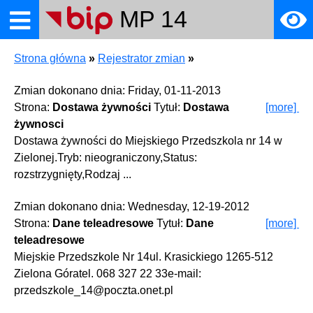
MP 14
Strona główna
»
Rejestrator zmian
»
towe
Zmian dokonano dnia: Friday, 01-11-2013
Strona:
Dostawa żywności
Tytuł:
Dostawa
[more]
żywnosci
Dostawa żywności do Miejskiego Przedszkola nr 14 w
Zielonej.Tryb: nieograniczony,Status:
rozstrzygnięty,Rodzaj ...
ia
Zmian dokonano dnia: Wednesday, 12-19-2012
Strona:
Dane teleadresowe
Tytuł:
Dane
[more]
teleadresowe
Miejskie Przedszkole Nr 14ul. Krasickiego 1265-512
Zielona Góratel. 068 327 22 33e-mail:
przedszkole_14@poczta.onet.pl
a