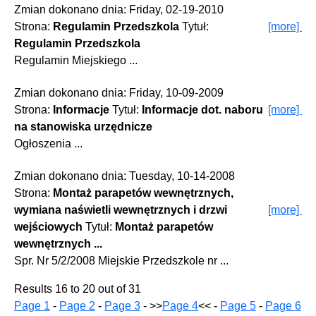
Zmian dokonano dnia: Friday, 02-19-2010
Strona:
Regulamin Przedszkola
Tytuł:
[more]
Regulamin Przedszkola
Regulamin Miejskiego ...
Zmian dokonano dnia: Friday, 10-09-2009
Strona:
Informacje
Tytuł:
Informacje dot. naboru
[more]
na stanowiska urzędnicze
Ogłoszenia ...
Zmian dokonano dnia: Tuesday, 10-14-2008
Strona:
Montaż parapetów wewnętrznych,
wymiana naświetli wewnętrznych i drzwi
[more]
otowe
wejściowych
Tytuł:
Montaż parapetów
wewnętrznych ...
Spr. Nr 5/2/2008 Miejskie Przedszkole nr ...
Results 16 to 20 out of 31
Page 1
-
Page 2
-
Page 3
- >>
Page 4
<< -
Page 5
-
Page 6