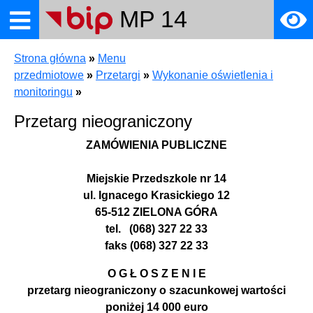
MP 14
Strona główna
»
Menu
towe
przedmiotowe
»
Przetargi
»
Wykonanie oświetlenia i
monitoringu
»
Przetarg nieograniczony
ZAMÓWIENIA PUBLICZNE
ia
Miejskie Przedszkole nr 14
ul. Ignacego Krasickiego 12
65-512 ZIELONA GÓRA
tel. (068) 327 22 33
faks (068) 327 22 33
O G Ł O S Z E N I E
przetarg nieograniczony o szacunkowej wartości
a
poniżej 14 000 euro