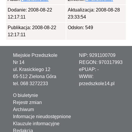
Dodanie: 2008-08-22
Aktualizacja: 2008-08-28
12:17:11
23:33:54
Publikacja: 2008-08-22
Odsłon: 549
12:17:11
Miejskie Przedszkole
NIP: 9291100709
Nr 14
REGON: 970317993
ul. Krasickiego 12
ePUAP:
-
65-512 Zielona Góra
WWW:
tel. 068 3272233
przedszkole14.pl
O biuletynie
Rejestr zmian
Archiwum
Informacje nieudostępnione
Klauzule informacyjne
Redakcja