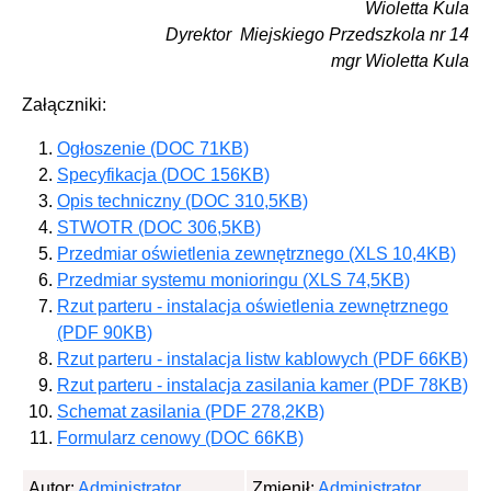
Wioletta Kula
Dyrektor Miejskiego Przedszkola nr 14
mgr Wioletta Kula
Załączniki:
Ogłoszenie (DOC 71KB)
Specyfikacja (DOC 156KB)
Opis techniczny (DOC 310,5KB)
STWOTR (DOC 306,5KB)
Przedmiar oświetlenia zewnętrznego (XLS 10,4KB)
Przedmiar systemu monioringu (XLS 74,5KB)
Rzut parteru - instalacja oświetlenia zewnętrznego
(PDF 90KB)
Rzut parteru - instalacja listw kablowych (PDF 66KB)
Rzut parteru - instalacja zasilania kamer (PDF 78KB)
Schemat zasilania (PDF 278,2KB)
Formularz cenowy (DOC 66KB)
Autor:
Administrator
Zmienił:
Administrator