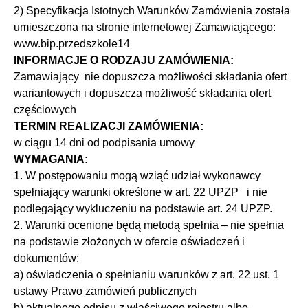
2) Specyfikacja Istotnych Warunków Zamówienia została
umieszczona na stronie internetowej Zamawiającego:
www.bip.przedszkole14
INFORMACJE O RODZAJU ZAMÓWIENIA:
Zamawiający nie dopuszcza możliwości składania ofert
wariantowych i dopuszcza możliwość składania ofert
częściowych
TERMIN REALIZACJI ZAMÓWIENIA:
w ciągu 14 dni od podpisania umowy
WYMAGANIA:
1. W postępowaniu mogą wziąć udział wykonawcy
spełniający warunki określone w art. 22 UPZP i nie
podlegający wykluczeniu na podstawie art. 24 UPZP.
2. Warunki ocenione będą metodą spełnia – nie spełnia
,
na podstawie złożonych w ofercie oświadczeń i
dokumentów:
a) oświadczenia o spełnianiu warunków z art. 22 ust. 1
ustawy Prawo zamówień publicznych
b) aktualnego odpisu z właściwego rejestru albo