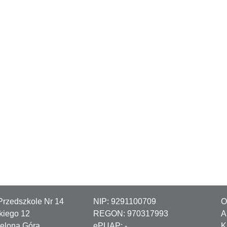
Przedszkole Nr 14
NIP: 9291100709
O
ckiego 12
REGON: 970317993
A
ielona Góra
ePUAP:
-
K