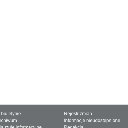
 biuletynie
Rejestr zmian
rchiwum
Informacje nieudostępnione
lauzule informacyjne
Redakcja